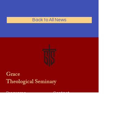
Back to All News
Grace
Theological Seminary
Programs
Contact
Request Info
After Hours
Faculty & Staff
Athletics
Alumni
News & Events
Our School
Support
Visit
Map